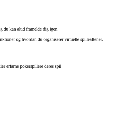
og du kan altid framelde dig igen.
nktioner og hvordan du organiserer virtuelle spilleaftener.
r erfarne pokerspillere deres spil