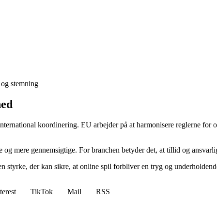
e og stemning
hed
ternational koordinering. EU arbejder på at harmonisere reglerne for onli
ere og mere gennemsigtige. For branchen betyder det, at tillid og ansvarl
tyrke, der kan sikre, at online spil forbliver en tryg og underholdende
terest
TikTok
Mail
RSS