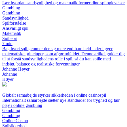
Lær hvordan sandsynlighed og matematik former dine spiloplevelser
Gambling
Gambling
Sandsynlighed
Spilforståelse
Ansvarligt spil
Matematik
Spilteori
7 min
Bag hvert spil gemmer der sig mere end bare held – der ligger
matematiske principper, som afgør udfaldet. Denne artikel guider dig
til at forstå sandsynlighedens rolle i spil, så du kan spille med
indsigt, balance og realistiske forventninger.
Johanne Høyer
Johanne
Høyer
Globalt samarbejde styrker sikkerheden i online casino­spil
Internationalt samarbejde sætter nye standarder for tryghed og fair
play i online gambling
Gambling
Gambling
Online Casino
Spilsikkerhed