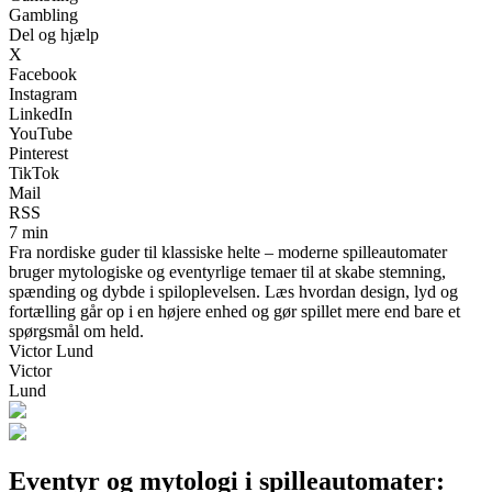
Gambling
Del og hjælp
X
Facebook
Instagram
LinkedIn
YouTube
Pinterest
TikTok
Mail
RSS
7 min
Fra nordiske guder til klassiske helte – moderne spilleautomater
bruger mytologiske og eventyrlige temaer til at skabe stemning,
spænding og dybde i spiloplevelsen. Læs hvordan design, lyd og
fortælling går op i en højere enhed og gør spillet mere end bare et
spørgsmål om held.
Victor Lund
Victor
Lund
Eventyr og mytologi i spilleautomater: