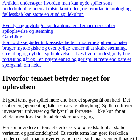
Artiklen undersøger, hvordan man kan nyde spillet som
underholdning uden at miste kontrollen, og hvordan teknologi og
fællesskab kan støtte en sund spillekultur.
Eventyr og mytologi i spilleautomater: Temaer der skaber
spiloplevelse og stemning
Gambling
Fra nordiske guder til klassiske helte – moderne spilleautomater
bruger mytologiske og eventyrlige temaer til at skabe stemning,
spænding og dybde i spiloplevelsen. Læs hvordan design, lyd og
fortælling går op i en højere enhed og gør spillet mere end bare et
spørgsmål om held.
Hvorfor temaet betyder noget for
oplevelsen
Et godt tema gør spillet mere end bare et spørgsmål om held. Det
skaber engagement og følelsesmæssig tilknytning. Spilleren bliver
investeret i universet og får lyst til at fortsætte – ikke kun for at
vinde, men for at se, hvad der sker næste gang.
For spiludviklere er temaet derfor et vigtigt redskab til at skabe
variation og genkendelighed. Et stærkt tema kan gøre forskellen
mellem et spil, man prøver én gang, og et spil, man vender tilbage til