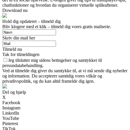
chatfunktioner og hvordan du organiserer virtuelle spilleaftener.
Download nu
Hold dig opdateret – tilmeld dig
Bliv klogere med et klik – tilmeld dig vores gratis mailserie.
Skriv din mail her
Tilmeld nu
Tak for tilmeldingen
Jeg tilslutter mig sidens betingelser og samtykker til
persondatabehandling.
Ved at tilmelde dig giver du samtykke til, at vi må sende dig nyheder
og information. Du accepterer samtidig vores vilkår og
privatlivspolitik, og du kan altid framelde dig igen.
Del og hjælp
X
Facebook
Instagram
LinkedIn
YouTube
Pinterest
TikTok