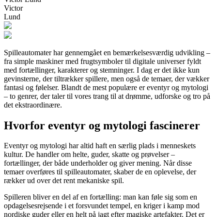
Victor
Lund
Spilleautomater har gennemgået en bemærkelsesværdig udvikling –
fra simple maskiner med frugtsymboler til digitale universer fyldt
med fortællinger, karakterer og stemninger. I dag er det ikke kun
gevinsterne, der tiltrækker spillere, men også de temaer, der vækker
fantasi og følelser. Blandt de mest populære er eventyr og mytologi
– to genrer, der taler til vores trang til at drømme, udforske og tro på
det ekstraordinære.
Hvorfor eventyr og mytologi fascinerer
Eventyr og mytologi har altid haft en særlig plads i menneskets
kultur. De handler om helte, guder, skatte og prøvelser –
fortællinger, der både underholder og giver mening. Når disse
temaer overføres til spilleautomater, skaber de en oplevelse, der
rækker ud over det rent mekaniske spil.
Spilleren bliver en del af en fortælling: man kan føle sig som en
opdagelsesrejsende i et forsvundet tempel, en kriger i kamp mod
nordiske guder eller en helt på jagt efter magiske artefakter. Det er