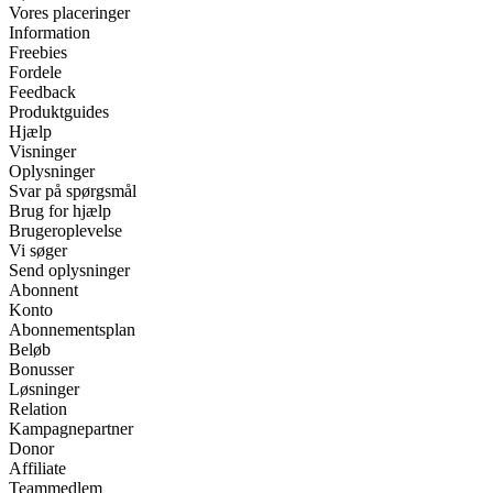
Vores placeringer
Information
Freebies
Fordele
Feedback
Produktguides
Hjælp
Visninger
Oplysninger
Svar på spørgsmål
Brug for hjælp
Brugeroplevelse
Vi søger
Send oplysninger
Abonnent
Konto
Abonnementsplan
Beløb
Bonusser
Løsninger
Relation
Kampagnepartner
Donor
Affiliate
Teammedlem