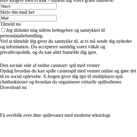
Bliv klogere med et klik – tilmeld dig vores gratis mailserie.
Skriv din mail her
Tilmeld nu
Jeg tilslutter mig sidens betingelser og samtykker til
persondatabehandling.
Ved at tilmelde dig giver du samtykke til, at vi må sende dig nyheder
og information. Du accepterer samtidig vores vilkår og
privatlivspolitik, og du kan altid framelde dig igen.
Den sociale side af online casinoer: spil med venner
Opdag hvordan du kan spille casinospil med venner online og gøre det
til en social oplevelse. E-bogen giver dig tips til multiplayer-spil,
chatfunktioner og hvordan du organiserer virtuelle spilleaftener.
Download nu
Få overblik over dine spillevaner med moderne teknologi