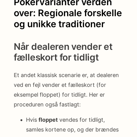
Pokervarianter verden
over: Regionale forskelle
og unikke traditioner
Når dealeren vender et
fælleskort for tidligt
Et andet klassisk scenarie er, at dealeren
ved en fejl vender et fælleskort (for
eksempel floppet) for tidligt. Her er
proceduren også fastlagt:
Hvis
floppet
vendes for tidligt,
samles kortene op, og der brændes