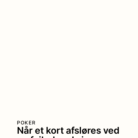
POKER
Når et kort afsløres ved