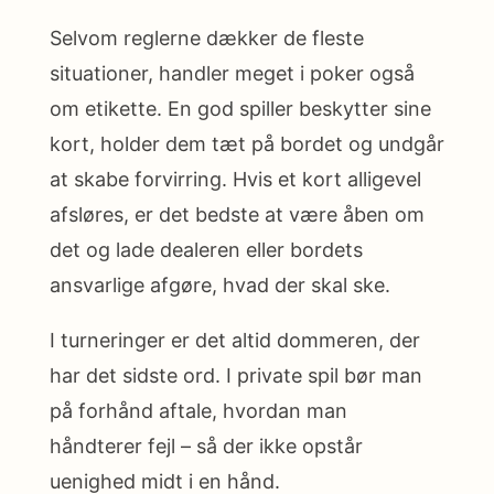
Selvom reglerne dækker de fleste
situationer, handler meget i poker også
om etikette. En god spiller beskytter sine
kort, holder dem tæt på bordet og undgår
at skabe forvirring. Hvis et kort alligevel
afsløres, er det bedste at være åben om
det og lade dealeren eller bordets
ansvarlige afgøre, hvad der skal ske.
I turneringer er det altid dommeren, der
har det sidste ord. I private spil bør man
på forhånd aftale, hvordan man
håndterer fejl – så der ikke opstår
uenighed midt i en hånd.