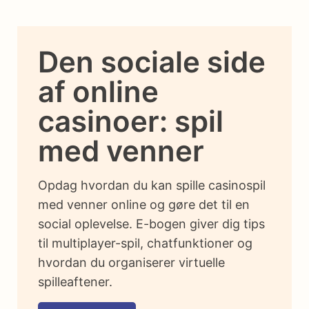
Den sociale side
af online
casinoer: spil
med venner
Opdag hvordan du kan spille casinospil
med venner online og gøre det til en
social oplevelse. E-bogen giver dig tips
til multiplayer-spil, chatfunktioner og
hvordan du organiserer virtuelle
spilleaftener.