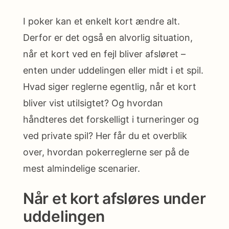
I poker kan et enkelt kort ændre alt.
Derfor er det også en alvorlig situation,
når et kort ved en fejl bliver afsløret –
enten under uddelingen eller midt i et spil.
Hvad siger reglerne egentlig, når et kort
bliver vist utilsigtet? Og hvordan
håndteres det forskelligt i turneringer og
ved private spil? Her får du et overblik
over, hvordan pokerreglerne ser på de
mest almindelige scenarier.
Når et kort afsløres under
uddelingen