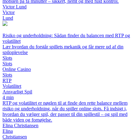
mobilen på få minutter – sikkert, nemt og med fuld kontrol.
Victor Lund
Victor
Lund
Risiko og underholdning: Sådan finder du balancen med RTP og
volatilitet
Lær hvordan du forstår spillets mekanik og får mere ud af din
spiloplevelse
Slots
Slots
Online Casino
Slots
RTP
Volatilitet
Ansvarligt Spil
4 min
RTP og volatilitet er nøglen til at finde den rette balance mellem
risiko og underholdning, når du spiller online slots. Få indsigt i,
hvordan du vælger spil, der passer til din spillestil – og spil med
både viden og fornøjelse.
Elina Christiansen
Elina
Christiansen