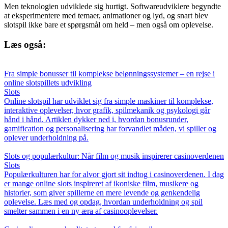
Men teknologien udviklede sig hurtigt. Softwareudviklere begyndte
at eksperimentere med temaer, animationer og lyd, og snart blev
slotspil ikke bare et spørgsmål om held – men også om oplevelse.
Læs også:
Fra simple bonusser til komplekse belønningssystemer – en rejse i
online slotspillets udvikling
Slots
Online slotspil har udviklet sig fra simple maskiner til komplekse,
interaktive oplevelser, hvor grafik, spilmekanik og psykologi går
hånd i hånd. Artiklen dykker ned i, hvordan bonusrunder,
gamification og personalisering har forvandlet måden, vi spiller og
oplever underholdning på.
Slots og populærkultur: Når film og musik inspirerer casinoverdenen
Slots
Populærkulturen har for alvor gjort sit indtog i casinoverdenen. I dag
er mange online slots inspireret af ikoniske film, musikere og
historier, som giver spillerne en mere levende og genkendelig
oplevelse. Læs med og opdag, hvordan underholdning og spil
smelter sammen i en ny æra af casinooplevelser.