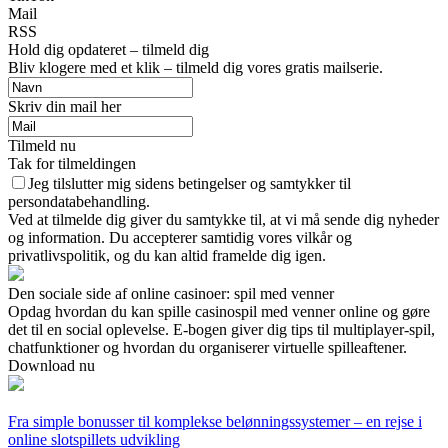
Mail
RSS
Hold dig opdateret – tilmeld dig
Bliv klogere med et klik – tilmeld dig vores gratis mailserie.
Skriv din mail her
Tilmeld nu
Tak for tilmeldingen
Jeg tilslutter mig sidens betingelser og samtykker til
persondatabehandling.
Ved at tilmelde dig giver du samtykke til, at vi må sende dig nyheder
og information. Du accepterer samtidig vores vilkår og
privatlivspolitik, og du kan altid framelde dig igen.
Den sociale side af online casinoer: spil med venner
Opdag hvordan du kan spille casinospil med venner online og gøre
det til en social oplevelse. E-bogen giver dig tips til multiplayer-spil,
chatfunktioner og hvordan du organiserer virtuelle spilleaftener.
Download nu
Fra simple bonusser til komplekse belønningssystemer – en rejse i
online slotspillets udvikling