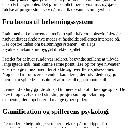
eller ekstra symboler. Det gjorde spillet mere dynamisk og gav en
følelse af progression, selv når man ikke vandt store gevinster.
Fra bonus til belønningssystem
I takt med at konkurrencen mellem spiludviklere voksede, blev det
nødvendigt at finde nye måder at fastholde spillernes interesse på.
Her opstod idéen om belønningssystemer – en slags
loyalitetsmekanik indbygget direkte i spillet.
I stedet for at hver runde var isoleret, begyndte spillene at tilbyde
langsigtede mål: man kunne samle point, låse op for nye niveauer
eller deltage i missioner, der strakte sig over flere spilsessioner.
Nogle spil introducerede endda karakterer, der udviklede sig, jo
mere man spillede – inspireret af rollespil og computerspil.
Denne udvikling gjorde slotspil til mere end blot tilfældige spins. De
blev til oplevelser med struktur, progression og belønning –
elementer, der appellerer til mange typer spillere.
Gamification og spillerens psykologi
De moderne belønningssystemer trækker på principper fra