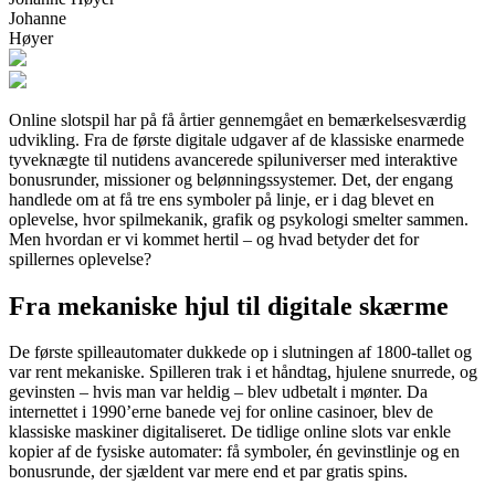
Johanne
Høyer
Online slotspil har på få årtier gennemgået en bemærkelsesværdig
udvikling. Fra de første digitale udgaver af de klassiske enarmede
tyveknægte til nutidens avancerede spiluniverser med interaktive
bonusrunder, missioner og belønningssystemer. Det, der engang
handlede om at få tre ens symboler på linje, er i dag blevet en
oplevelse, hvor spilmekanik, grafik og psykologi smelter sammen.
Men hvordan er vi kommet hertil – og hvad betyder det for
spillernes oplevelse?
Fra mekaniske hjul til digitale skærme
De første spilleautomater dukkede op i slutningen af 1800-tallet og
var rent mekaniske. Spilleren trak i et håndtag, hjulene snurrede, og
gevinsten – hvis man var heldig – blev udbetalt i mønter. Da
internettet i 1990’erne banede vej for online casinoer, blev de
klassiske maskiner digitaliseret. De tidlige online slots var enkle
kopier af de fysiske automater: få symboler, én gevinstlinje og en
bonusrunde, der sjældent var mere end et par gratis spins.